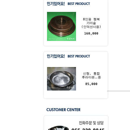
8인용 행복
가마솥
(인덕션사용)
160,000
신형, 통합
후라이팬ㅡ중
85,000