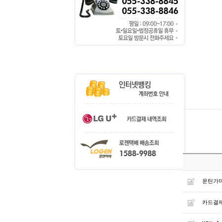
운틴가
카드결제