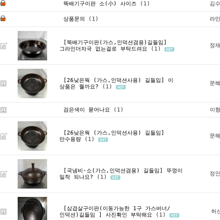
뚝배기구이판 소(小) 사이즈
(1)
김수
상품문의
(1)
라민
[뚝배기구이판(가스,인덕션겸용)길들임]
정재
그라인더자국 없는걸로 부탁드려요
(1)
[26낮은웍 (가스,인덕션사용) 길들임]
이
문혜
상품은 뭘까요?
(1)
검은색이 묻어나요
(1)
이형
[26낮은웍 (가스,인덕션사용) 길들임]
문혜
만수용량
(1)
[국냄비-소(가스,인덕션겸용) 길들임]
뚜껑이
정인
밀착 되나요?
(1)
[삼겹살구이판(이동가능한 1구 가스버너/
허
인덕션)길들임 ]
사진확인 부탁해요
(1)