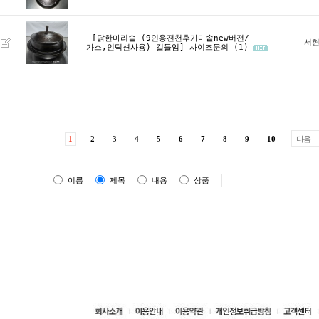
[닭한마리솥 (9인용전천후가마솥new버전/
서현
가스,인덕션사용) 길들임]
사이즈문의
(1)
1
2
3
4
5
6
7
8
9
10
다음
이름
제목
내용
상품