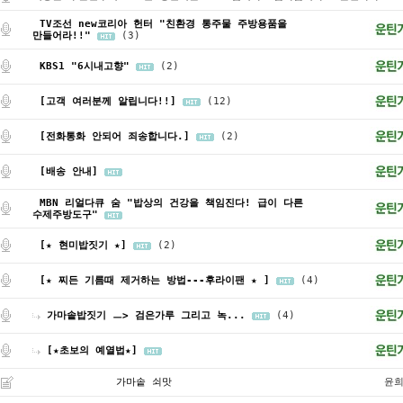
TV조선 new코리아 헌터 "친환경 통주물 주방용품을
만들어라!!"
(3)
KBS1 "6시내고향"
(2)
[고객 여러분께 알립니다!!]
(12)
[전화통화 안되어 죄송합니다.]
(2)
[배송 안내]
MBN 리얼다큐 숨 "밥상의 건강을 책임진다! 급이 다른
수제주방도구"
[★ 현미밥짓기 ★]
(2)
[★ 찌든 기름때 제거하는 방법---후라이팬 ★ ]
(4)
가마솥밥짓기 ㅡ> 검은가루 그리고 녹...
(4)
[★초보의 예열법★]
가마솥 쇠맛
윤희