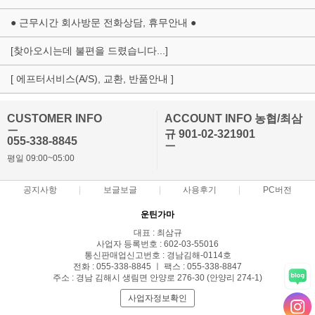
● 근무시간 회사방문 전화상담, 휴무안내 ●
[찾아오시는데 불편을 드렸습니다...]
[ 에프터서비스(A/S), 교환, 반품안내 ]
CUSTOMER INFO
ACCOUNT INFO 농협/최삼
ㅡ
규 901-02-321901
055-338-8845
ㅡ
평일 09:00~05:00
공지사항
보글보글
사용후기
PC버전
운틴가마
대표 : 최삼규
사업자 등록번호 : 602-03-55016
통신판매업신고번호 : 경남김해-0114호
전화 : 055-338-8845 ㅣ 팩스 : 055-338-8847
주소 : 경남 김해시 생림면 안양로 276-30 (안양리 274-1)
사업자정보확인