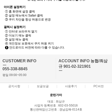
아이폰 설정하기
① 홈 화면에 설정 클릭
② 설정 메뉴에서 Safari 클릭
③ 쿠키 차단을 항상 허용으로 변경
갤럭시 설정하기
① 인터넷 브라우저 열기
② 더보기 메뉴 클릭
③ 설정 메뉴 클릭
④ 개인정보 보호에서 쿠키 허용 켜기
안드로이드 버전에 따라 다를 수 있습니다.
CUSTOMER INFO
ACCOUNT INFO 농협/최삼
ㅡ
규 901-02-321901
055-338-8845
ㅡ
평일 09:00~05:00
공지사항
보글보글
사용후기
PC버전
운틴가마
대표 : 최삼규
사업자 등록번호 : 602-03-55016
통신판매업신고번호 : 경남김해-0114호