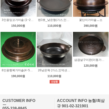
3인용잉꼬가마솥 (1~2인가족사용/가스,인덕션겸용) 길들임
팬3호_낮은형(가스,인덕션겸용) 길들임완료
꽃단지가마솥ㅡ소
150,000원
110,000원
390,000원
삼겹살구이판(이동가능한 1구 가스버너/인덕션)길들임
120,000원
8인용행복가마솥(4~5인가족사용/가스,인덕션겸용) 길들임
26낮은웍 (가스,인덕션사용) 길들임
190,000원
110,000원
CUSTOMER INFO
ACCOUNT INFO 농협/최삼
ㅡ
규 901-02-321901
055-338-8845