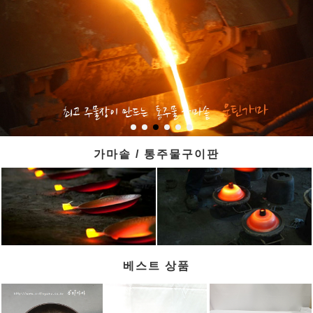
가마솥 / 통주물구이판
베스트 상품