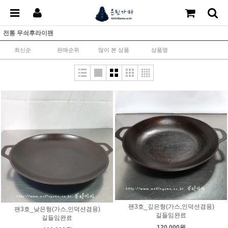
전통 무쇠후라이팬
최신순
판매순위
많이 본 상품
상품명
팬3호_깊은형(가스,인덕션겸용)
팬3호_낮은형(가스,인덕션겸용)
길들임완료
길들임완료
120,000원