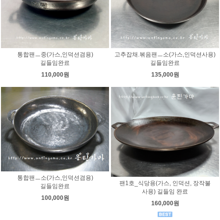
통합팬ㅡ중(가스,인덕션겸용)
고추잡채.볶음팬ㅡ소(가스,인덕션사용)
길들임완료
길들임완료
110,000원
135,000원
통합팬ㅡ소(가스,인덕션겸용)
팬1호_식당용(가스, 인덕션, 장작불
길들임완료
사용) 길들임 완료
100,000원
160,000원