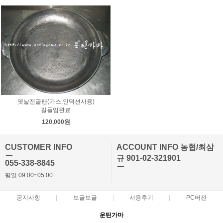
옛날전골팬(가스,인덕션사용)
길들임완료
120,000원
CUSTOMER INFO
ACCOUNT INFO 농협/최삼
ㅡ
규 901-02-321901
055-338-8845
ㅡ
평일 09:00~05:00
공지사항
보글보글
사용후기
PC버전
운틴가마