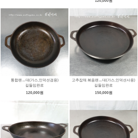
120,000원
통합팬ㅡ대(가스,인덕션겸용)
고추잡채.볶음팬ㅡ대(가스,인덕션사용)
길들임완료
길들임완료
120,000원
150,000원