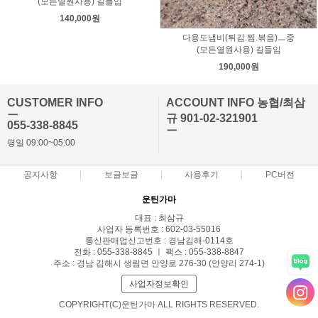
(모든열원사용) 길들임
140,000원
다용도냄비(튀김.찜.볶음)ㅡ중
(모든열원사용) 길들임
190,000원
CUSTOMER INFO
ACCOUNT INFO 농협/최삼
ㅡ
규 901-02-321901
055-338-8845
ㅡ
평일 09:00~05:00
공지사항
보글보글
사용후기
PC버전
운틴가마
대표 : 최삼규
사업자 등록번호 : 602-03-55016
통신판매업신고번호 : 경남김해-0114호
전화 : 055-338-8845 ㅣ 팩스 : 055-338-8847
주소 : 경남 김해시 생림면 안양로 276-30 (안양리 274-1)
사업자정보확인
COPYRIGHT(C)운틴가마 ALL RIGHTS RESERVED.