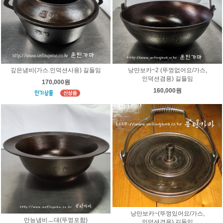
깊은냄비(가스.인덕션사용) 길들임
낭만보카~2 (뚜껑없어요/가스,
인덕션겸용) 길들임
170,000원
160,000원
낭만보카~(뚜껑있어요/가스,
만능냄비ㅡ대(뚜껑포함)
인덕션겸용) 길들임