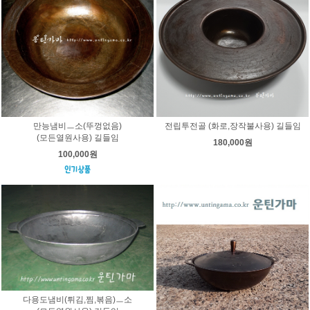
만능냄비ㅡ소(뚜껑없음)
전립투전골 (화로,장작불사용) 길들임
(모든열원사용) 길들임
180,000원
100,000원
다용도냄비(튀김,찜,볶음)ㅡ소