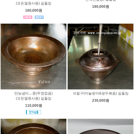
(모든열원사용) 길들임
180,000원
160,000원
만능냄비ㅡ중(뚜껑없음)
쇠절구(마늘방아&생두볶음) 길들임
(모든열원사용) 길들임
230,000원
110,000원