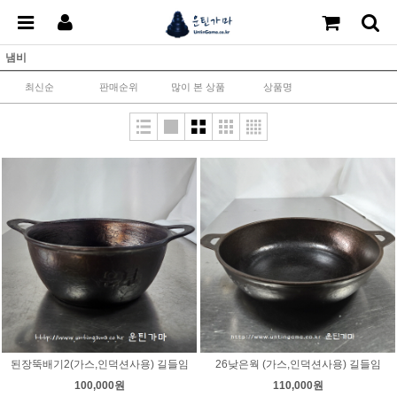
냄비
최신순
판매순위
많이 본 상품
상품명
된장뚝배기2(가스,인덕션사용) 길들임
26낮은웍 (가스,인덕션사용) 길들임
100,000원
110,000원